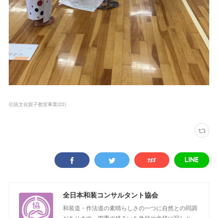
伝統文化親子教室事業
(
22
)
全日本和装コンサルタント協会
和装道・作法道の素晴らしさの一つに自然との同調
があります。四季の移ろいを色目や文様に写しと