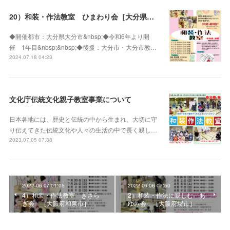
20）和装・作法教室 ひまわり会［大分県大分市］
◆開催都市：大分県大分市&nbsp;◆令和6年より開
催 1年目&nbsp;&nbsp;◆後援：大分市・大分市教…
2024.07.18 04:23
文化庁伝統文化親子教室事業について
日本各地には、歴史と伝統の中から生まれ、大切に守
り伝えてきた伝統文化や人々の生活の中で長く親し…
2023.07.05 07:38
2022.06.07 01:05
2022.06.06 07:50
4）和装・作法教室 きさら
2）和装・作法に親しむ あ
ぎ会 ［大阪府和泉市］
ゆみ会 ［大阪府堺市］