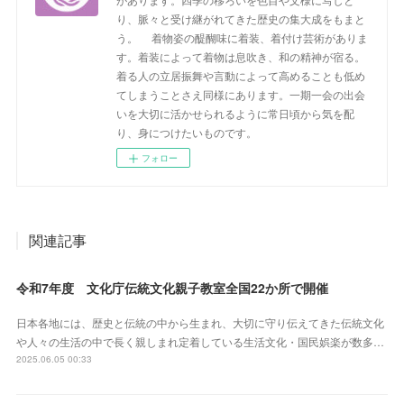
り、脈々と受け継がれてきた歴史の集大成をもまと
う。 着物姿の醍醐味に着装、着付け芸術がありま
す。着装によって着物は息吹き、和の精神が宿る。
着る人の立居振舞や言動によって高めることも低め
てしまうことさえ同様にあります。一期一会の出会
いを大切に活かせられるように常日頃から気を配
り、身につけたいものです。
フォロー
関連記事
令和7年度 文化庁伝統文化親子教室全国22か所で開催
日本各地には、歴史と伝統の中から生まれ、大切に守り伝えてきた伝統文化
や人々の生活の中で長く親しまれ定着している生活文化・国民娯楽が数多…
2025.06.05 00:33