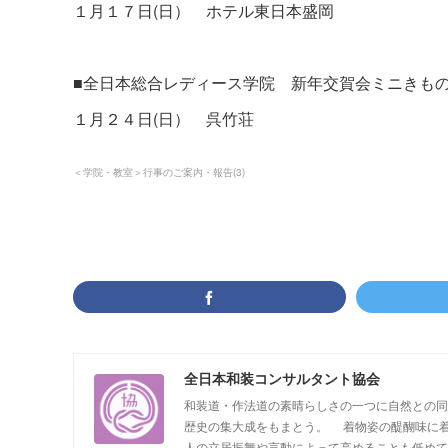
１月１７日(日） ホテル東日本盛岡
■全日本総合レディース学院 新年交賀会ミニきも
１月２４日(日） 呉竹荘
＜学院・教室＞行事のご案内・報告
(
3
)
全日本和装コンサルタント協会
和装道・作法道の素晴らしさの一つに自然との同
歴史の集大成をもまとう。 着物姿の醍醐味に着
人の立居振舞や言動によって高めることも低めて