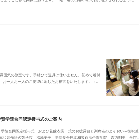
かな雰囲気の教室です。手結びで道具は使いません。初めて着付
 お一人お一人のご要望に応じたお稽古をいたします。（…
伊賀学院合同認定授与式のご案内
３学院合同認定授与式 および花嫁衣裳一式のお披露目と列席者のよそおい～御祝菓
装作法名張学院 福地美子 学院長全日本和装作法伊賀学院 森西明美 学院