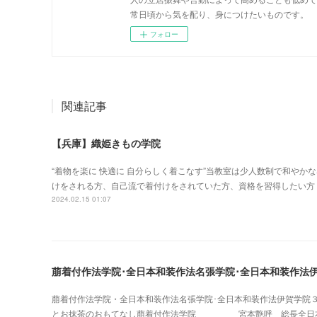
常日頃から気を配り、身につけたいものです。
フォロー
関連記事
【兵庫】織姫きもの学院
“着物を楽に 快適に 自分らしく着こなす”当教室は少人数制で和や
けをされる方、自己流で着付けをされていた方、資格を習得したい方
2024.02.15 01:07
萠着付作法学院･全日本和装作法名張学院･全日本和装作法
萠着付作法学院・全日本和装作法名張学院･全日本和装作法伊賀学院
とお抹茶のおもてなし萠着付作法学院 宮本艶呼 総長全日本和