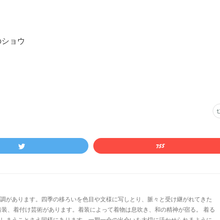
のショウ
調があります。四季の移ろいを色目や文様に写しとり、脈々と受け継がれてきた
装、着付け芸術があります。着装によって着物は息吹き、和の精神が宿る。 着る
しまうことさえ同様にあります。一期一会の出会いを大切に活かせられるように