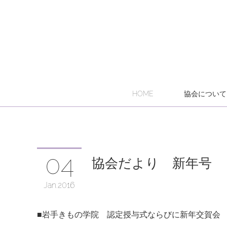
HOME
協会について
04
協会だより 新年号
Jan
2016
■岩手きもの学院 認定授与式ならびに新年交賀会