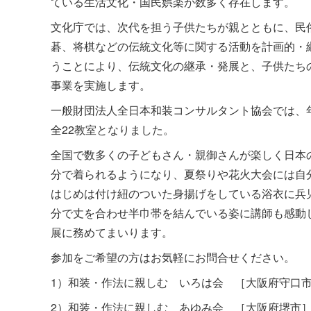
ている生活文化・国民娯楽が数多く存在します。
文化庁では、次代を担う子供たちが親とともに、民
碁、将棋などの伝統文化等に関する活動を計画的・
うことにより、伝統文化の継承・発展と、子供たち
事業を実施します。
一般財団法人全日本和装コンサルタント協会では、
全22教室となりました。
全国で数多くの子どもさん・親御さんが楽しく日本
分で着られるようになり、夏祭りや花火大会には自
はじめは付け紐のついた身揚げをしている浴衣に兵
分で丈を合わせ半巾帯を結んでいる姿に講師も感動
展に務めてまいります。
参加をご希望の方はお気軽にお問合せください。
1）和装・作法に親しむ いろは会 ［大阪府守口
2）和装・作法に親しむ あゆみ会 ［大阪府堺市