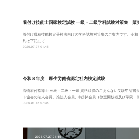
着付け技能士国家検定試験 一級・二級学科試験対策集 販
着付け職種技能検定受検者向けの学科試験対策集のご案内です。令和
約は下記にて
2026.07.27 01:45
令和８年度 厚生労働省認定社内検定試験
着物着付指導士 三級・二級・一級 資格取得のごあんない受験申請
ト協会の法人会員、准法人会員、特別A会員（教室開校者及び学院、
2026.01.15 07:35
2026.07.27 01:45