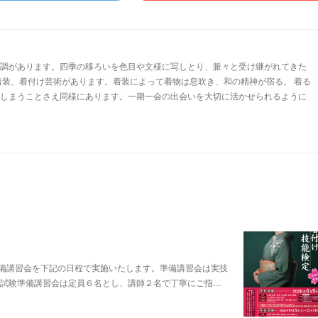
調があります。四季の移ろいを色目や文様に写しとり、脈々と受け継がれてきた
装、着付け芸術があります。着装によって着物は息吹き、和の精神が宿る。 着る
しまうことさえ同様にあります。一期一会の出会いを大切に活かせられるように
備講習会を下記の日程で実施いたします。準備講習会は実技
技試験準備講習会は定員６名とし、講師２名で丁寧にご指…