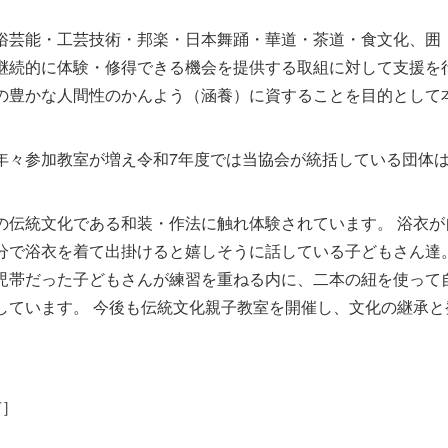
俗芸能・工芸技術・邦楽・日本舞踊・華道・茶道・食文化、囲
継続的に体験・修得できる機会を提供する取組に対して支援を
の豊かな人間性のかんよう（涵養）に資することを目的として
年々参加教室が増え令和7年度では当協会が統括している団体
の伝統文化である和装・作法に触れ体験されています。 浴衣が
分で浴衣を着て出掛けると嬉しそうに話している子どもさん達
児帯だった子どもさんが練習を重ねる内に、二本の紐を使って
しています。 今後も伝統文化親子教室を開催し、文化の継承と
市］
］