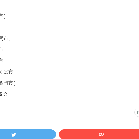
］
市］
］
賀市］
市］
市］
くば市］
亀岡市］
協会