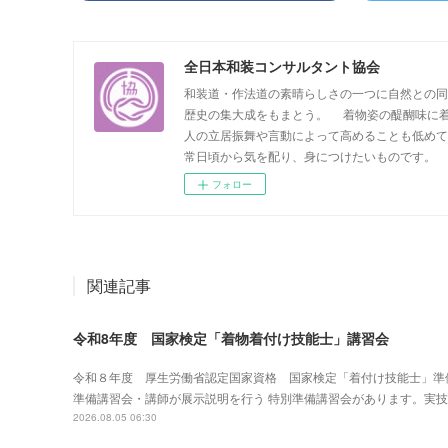
全日本和装コンサルタント協会
和装道・作法道の素晴らしさの一つに自然との同
歴史の集大成をもまとう。 着物姿の醍醐味に着
人の立居振舞や言動によって高めることも低めて
常日頃から気を配り、身につけたいものです。
フォロー
関連記事
令和8年度 国家検定「着物着付け技能士」講習会
令和８年度 厚生労働省認定国家資格 国家検定「着付け技能士」準
準備講習会・講師が展示説明を行う 特別準備講習会があります。実
2026.08.05 06:30