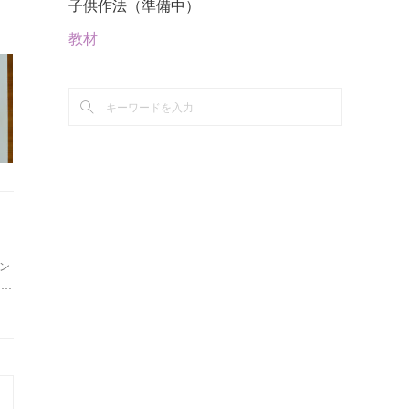
子供作法（準備中）
教材
ン
、…