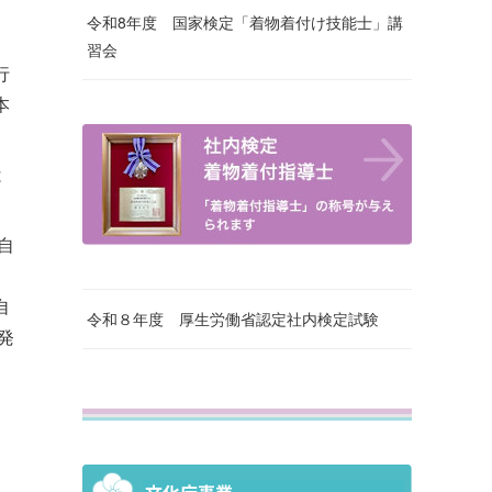
令和8年度 国家検定「着物着付け技能士」講
習会
行
本
は
自
。
自
令和８年度 厚生労働省認定社内検定試験
発