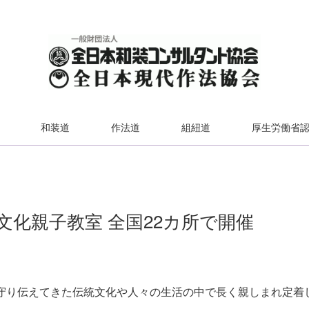
和装道
作法道
組紐道
厚生労働省
文化親子教室 全国22カ所で開催
守り伝えてきた伝統文化や人々の生活の中で長く親しまれ定着