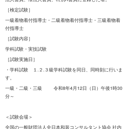
［検定試験］
一級着物着付指導士・二級着物着付指導士・三級着物着
付指導士
［試験内容］
学科試験・実技試験
［試験実施日］
・学科試験 １.２.３級学科試験を同日、同時刻に行いま
す。
一級・二級・三級 令和8年4月12日（日）午後1時30
分～
＜試験会場＞
全国の一般財団法人全日本和装コンサルタント協会 社内