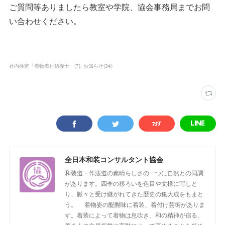
ご質問等ありましたら教室や学院、協会事務局までお問
い合わせください。
社内検定「着物着付指導士」
(
7
)
お知らせ
(
34
)
全日本和装コンサルタント協会
和装道・作法道の素晴らしさの一つに自然との同調
があります。四季の移ろいを色目や文様に写しと
り、脈々と受け継がれてきた歴史の集大成をもまと
う。 着物姿の醍醐味に着装、着付け芸術がありま
す。着装によって着物は息吹き、和の精神が宿る。