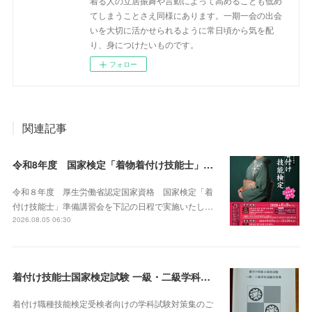
着る人の立居振舞や言動によって高めることも低め
てしまうことさえ同様にあります。一期一会の出会
いを大切に活かせられるように常日頃から気を配
り、身につけたいものです。
フォロー
関連記事
令和8年度 国家検定「着物着付け技能士」講習会
令和８年度 厚生労働省認定国家資格 国家検定「着
付け技能士」準備講習会を下記の日程で実施いたし…
2026.08.05 06:30
着付け技能士国家検定試験 一級・二級学科試験対策集 販売
着付け職種技能検定受検者向けの学科試験対策集のご