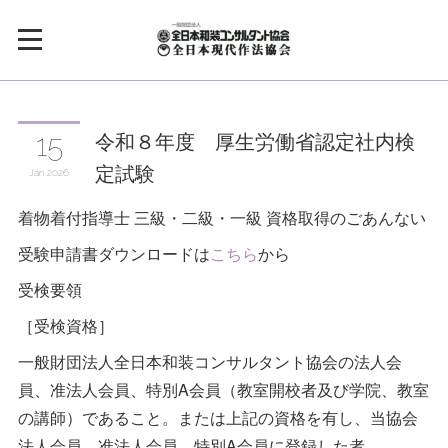
令和８年度 厚生労働省認定社内検
15
定試験
Jan
2026
着物着付指導士 三級・二級・一級 資格取得のごあんない
受験申請書ダウンロードは
こちら
から
受検要領
［受検資格］
一般財団法人全日本和装コンサルタント協会の法人会
員、准法人会員、特別A会員（教室開校者及び学院、教室
の講師）であること。または上記の資格を有し、当協会
法人会員、准法人会員、特別A会員に登録した者。