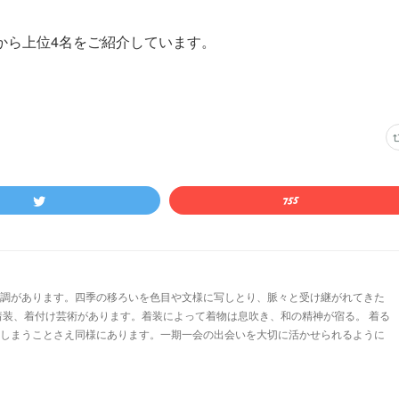
。
から上位4名をご紹介しています。
調があります。四季の移ろいを色目や文様に写しとり、脈々と受け継がれてきた
装、着付け芸術があります。着装によって着物は息吹き、和の精神が宿る。 着る
しまうことさえ同様にあります。一期一会の出会いを大切に活かせられるように