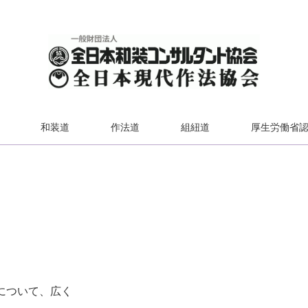
和装道
作法道
組紐道
厚生労働省
について、広く