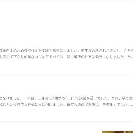
け技術向上のため技能検定を受験する事にしました。前年度合格された方より、こち
も応じて下さり的確なコツとアドバイス、特に補正の仕方は勉強になりました。た
話になりました。一年目、二年目は1回ずつ守口市で講習を受けました。コロナ禍で実
臨むという時で天神橋に三回伺いました。毎年共通の悩み事は「モデル」でした。