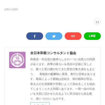
お知らせ
(
34
)
全日本和装コンサルタント協会
和装道・作法道の素晴らしさの一つに自然との同調
があります。四季の移ろいを色目や文様に写しと
り、脈々と受け継がれてきた歴史の集大成をもまと
う。 着物姿の醍醐味に着装、着付け芸術がありま
す。着装によって着物は息吹き、和の精神が宿る。
着る人の立居振舞や言動によって高めることも低め
てしまうことさえ同様にあります。一期一会の出会
いを大切に活かせられるように常日頃から気を配
り、身につけたいものです。