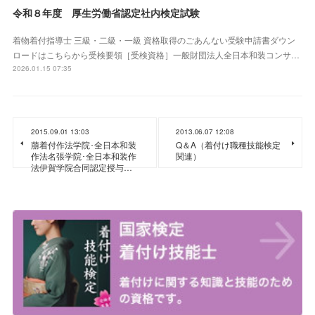
令和８年度 厚生労働省認定社内検定試験
着物着付指導士 三級・二級・一級 資格取得のごあんない受験申請書ダウン
ロードはこちらから受検要領［受検資格］一般財団法人全日本和装コンサ…
2026.01.15 07:35
2015.09.01 13:03
2013.06.07 12:08
萠着付作法学院･全日本和装
Q＆A（着付け職種技能検定
作法名張学院･全日本和装作
関連）
法伊賀学院合同認定授与…