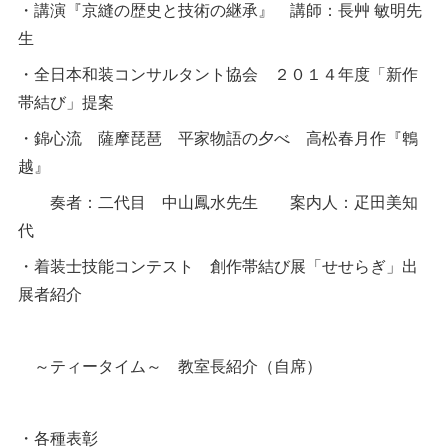
・講演『京縫の歴史と技術の継承』 講師：長艸 敏明先
生
・全日本和装コンサルタント協会 ２０１４年度「新作
帯結び」提案
・錦心流 薩摩琵琶 平家物語の夕べ 高松春月作『鵯
越』
奏者：二代目 中山鳳水先生 案内人：疋田美知
代
・着装士技能コンテスト 創作帯結び展「せせらぎ」出
展者紹介
～ティータイム～ 教室長紹介（自席）
・各種表彰