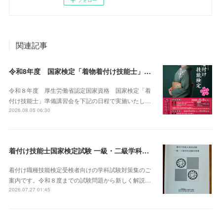
フォロー
関連記事
令和8年度 国家検定「着物着付け技能士」講習会
令和８年度 厚生労働省認定国家資格 国家検定「着
付け技能士」準備講習会を下記の日程で実施いたし…
2026.08.05 06:30
着付け技能士国家検定試験 一級・二級学科試験対策集 販売
着付け職種技能検定受検者向けの学科試験対策集のご
案内です。令和８度までの試験問題から新しく解説…
2026.07.27 01:45