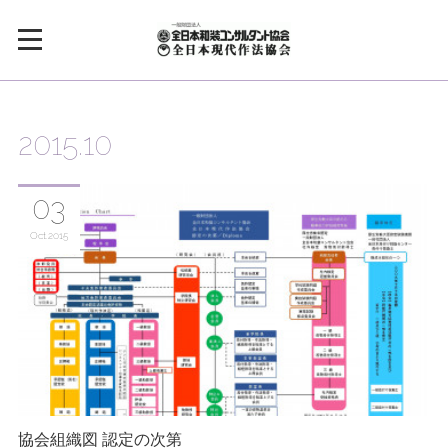
2015
.
10
03
Oct
2015
協会組織図 認定の次第