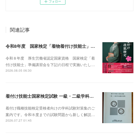
フォロー
関連記事
令和8年度 国家検定「着物着付け技能士」講習会
令和８年度 厚生労働省認定国家資格 国家検定「着
付け技能士」準備講習会を下記の日程で実施いたし…
2026.08.05 06:30
着付け技能士国家検定試験 一級・二級学科試験対策集 販売
着付け職種技能検定受検者向けの学科試験対策集のご
案内です。令和８度までの試験問題から新しく解説…
2026.07.27 01:45