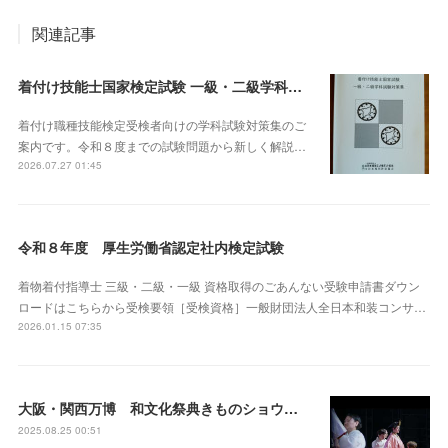
関連記事
着付け技能士国家検定試験 一級・二級学科試験対策集 販売
着付け職種技能検定受検者向けの学科試験対策集のご
案内です。令和８度までの試験問題から新しく解説…
2026.07.27 01:45
令和８年度 厚生労働省認定社内検定試験
着物着付指導士 三級・二級・一級 資格取得のごあんない受験申請書ダウン
ロードはこちらから受検要領［受検資格］一般財団法人全日本和装コンサ…
2026.01.15 07:35
大阪・関西万博 和文化祭典きものショウ『和装夢旅人』一部紹介
2025.08.25 00:51