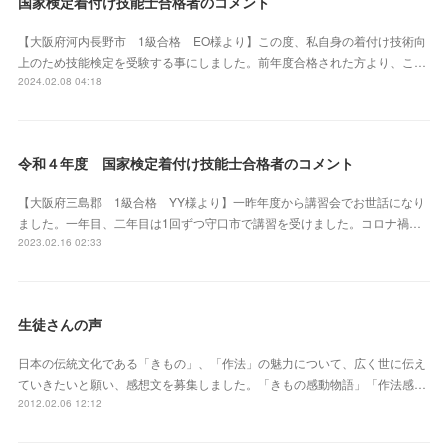
国家検定着付け技能士合格者のコメント
【大阪府河内長野市 1級合格 EO様より】この度、私自身の着付け技術向
上のため技能検定を受験する事にしました。前年度合格された方より、こ…
2024.02.08 04:18
令和４年度 国家検定着付け技能士合格者のコメント
【大阪府三島郡 1級合格 YY様より】一昨年度から講習会でお世話になり
ました。一年目、二年目は1回ずつ守口市で講習を受けました。コロナ禍…
2023.02.16 02:33
生徒さんの声
日本の伝統文化である「きもの」、「作法」の魅力について、広く世に伝え
ていきたいと願い、感想文を募集しました。「きもの感動物語」「作法感…
2012.02.06 12:12