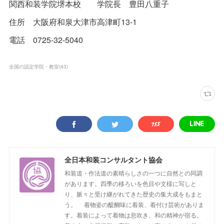
関西和装学院堺本校 学院長 豊田八重子
住所 大阪府和泉大津市高津町13-1
電話 0725-32-5040
全国の認定学院・教室
(
43
)
全日本和装コンサルタント協会
和装道・作法道の素晴らしさの一つに自然との同調
があります。四季の移ろいを色目や文様に写しと
り、脈々と受け継がれてきた歴史の集大成をもまと
う。 着物姿の醍醐味に着装、着付け芸術がありま
す。着装によって着物は息吹き、和の精神が宿る。