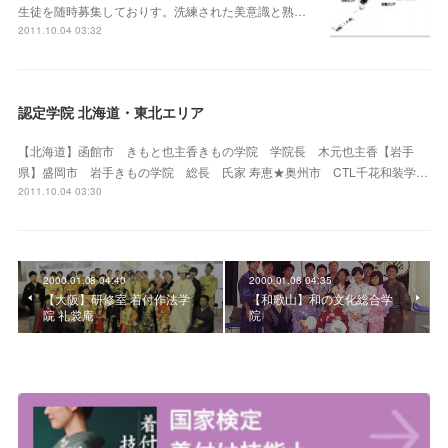
生徒を随時募集しておりす。洗練された美意識と熟…
2011.10.04 03:32
認定学院 北海道・東北エリア
【北海道】函館市 きもと也主香きもの学院 学院長 木元也主香【岩手
県】盛岡市 岩手きもの学院 総長 氏家 寿恵★奥州市 CTL千花和装学…
2011.10.04 03:30
2000.01.08 04:40
2000.01.08 04:35
【大阪】研修室 着付作法学
【和歌山】和の文化総合学
院 礼裳庵
院