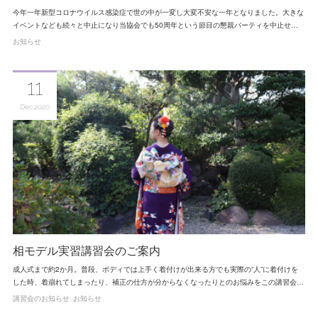
今年一年新型コロナウイルス感染症で世の中が一変し大変不安な一年となりました。大きな
イベントなども続々と中止になり当協会でも50周年という節目の懇親パーティを中止せ…
お知らせ
11
Dec
2020
相モデル実習講習会のご案内
成人式まで約2か月。普段、ボディでは上手く着付けが出来る方でも実際の“人”に着付けを
した時、着崩れてしまったり、補正の仕方が分からなくなったりとのお悩みをこの講習会…
講習会のお知らせ
お知らせ