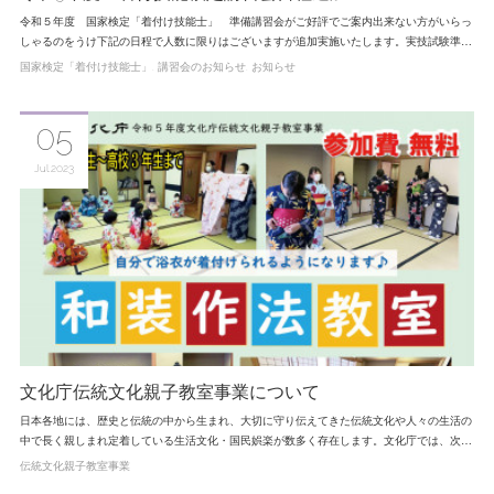
令和５年度 国家検定「着付け技能士」 準備講習会がご好評でご案内出来ない方がいらっ
しゃるのをうけ下記の日程で人数に限りはございますが追加実施いたします。実技試験準…
国家検定「着付け技能士」
講習会のお知らせ
お知らせ
05
Jul
2023
文化庁伝統文化親子教室事業について
日本各地には、歴史と伝統の中から生まれ、大切に守り伝えてきた伝統文化や人々の生活の
中で長く親しまれ定着している生活文化・国民娯楽が数多く存在します。文化庁では、次…
伝統文化親子教室事業