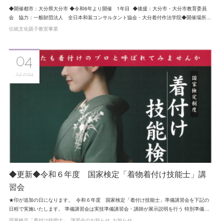
◆開催都市：大分県大分市 ◆令和6年より開催 1年目 ◆後援：大分市・大分市教育委員
会 協力：一般財団法人 全日本和装コンサルタント協会・大分着付作法学院◆開催場所…
伝統文化親子教室事業
04
Jul
2024
◆更新◆令和６年度 国家検定「着物着付け技能士」講
習会
★印が追加の日になります。 令和６年度 国家検定「着付け技能士」準備講習会を下記の
日程で実施いたします。 準備講習会は実技準備講習会・講師が展示説明を行う 特別準備…
国家検定「着付け技能士」
講習会のお知らせ
お知らせ