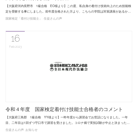
【大阪府河内長野市 1級合格 EO様より】この度、私自身の着付け技術向上のため技能検
定を受験する事にしました。前年度合格された方より、こちらの学院は対策講座があるか…
国家検定「着付け技能士」
生徒さんの声
16
Feb
2023
令和４年度 国家検定着付け技能士合格者のコメント
【大阪府三島郡 1級合格 YY様より】一昨年度から講習会でお世話になりました。一年
目、二年目は1回ずつ守口市で講習を受けました。コロナ禍で実技試験が中止と決まった…
生徒さんの声
お知らせ