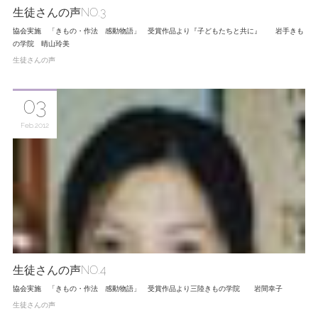
生徒さんの声NO.3
協会実施 「きもの・作法 感動物語」 受賞作品より『子どもたちと共に』 岩手きも
の学院 晴山玲美
生徒さんの声
03
Feb
2012
生徒さんの声NO.4
協会実施 「きもの・作法 感動物語」 受賞作品より三陸きもの学院 岩間幸子
生徒さんの声