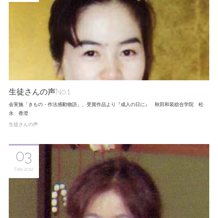
生徒さんの声No.1
会実施「きもの・作法感動物語」、受賞作品より『成人の日に』 秋田和装総合学院 松
永 香澄
生徒さんの声
03
Feb
2012