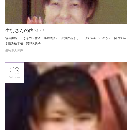
生徒さんの声NO.2
協会実施 「きもの・作法 感動物語」 受賞作品より『ラクだからいいのか』 関西和装
学院浜松本校 安部久美子
生徒さんの声
03
Feb
2012